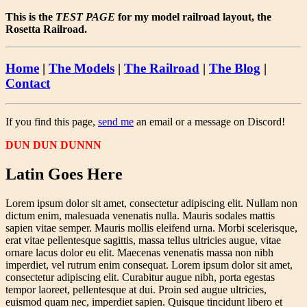
This is the
TEST PAGE
for my model railroad layout, the
Rosetta Railroad.
Home
|
The Models
|
The Railroad
|
The Blog
|
Contact
If you find this page,
send me
an email or a message on Discord!
DUN DUN DUNNN
Latin Goes Here
Lorem ipsum dolor sit amet, consectetur adipiscing elit. Nullam non
dictum enim, malesuada venenatis nulla. Mauris sodales mattis
sapien vitae semper. Mauris mollis eleifend urna. Morbi scelerisque,
erat vitae pellentesque sagittis, massa tellus ultricies augue, vitae
ornare lacus dolor eu elit. Maecenas venenatis massa non nibh
imperdiet, vel rutrum enim consequat. Lorem ipsum dolor sit amet,
consectetur adipiscing elit. Curabitur augue nibh, porta egestas
tempor laoreet, pellentesque at dui. Proin sed augue ultricies,
euismod quam nec, imperdiet sapien. Quisque tincidunt libero et